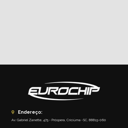
Endereço:
Av. Gabriel Zanette, 475 - Próspera, Criciúma -SC, 88815-060