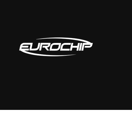
<span data-metadata="
"><span data-buffer="
">De