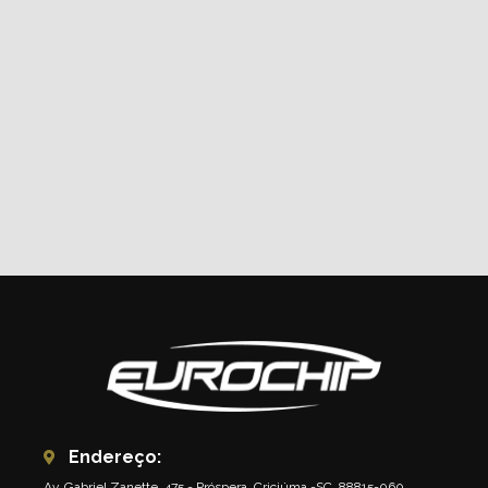
Endereço:
Av. Gabriel Zanette, 475 - Próspera, Criciúma -SC, 88815-060